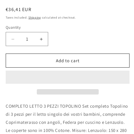
Regular
€36,41 EUR
price
Taxes included.
Shipping
calculated at checkout.
Quantity
Quantity
Decrease
Increase
quantity
quantity
for
for
SET
SET
Add to cart
COMPLETO
COMPLETO
LETTO
LETTO
SINGOLO
SINGOLO
3
3
PEZZI
PEZZI
COPRIMATERASSO
COPRIMATERASSO
FEDERA
FEDERA
COMPLETO LETTO 3 PEZZI TOPOLINO Set completo Topolino
LENZUOLA
LENZUOLA
di 3 pezzi per il letto singolo dei vostri bambini, comprende
TOPOLINO
TOPOLINO
Coprimaterasso con angoli, Federa per cuscino e Lenzuolo.
Le coperte sono in 100% Cotone. Misure: Lenzuolo: 150 x 280