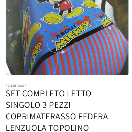
Open
media
1
ROBERTAGOR
SET COMPLETO LETTO
in
modal
SINGOLO 3 PEZZI
COPRIMATERASSO FEDERA
LENZUOLA TOPOLINO