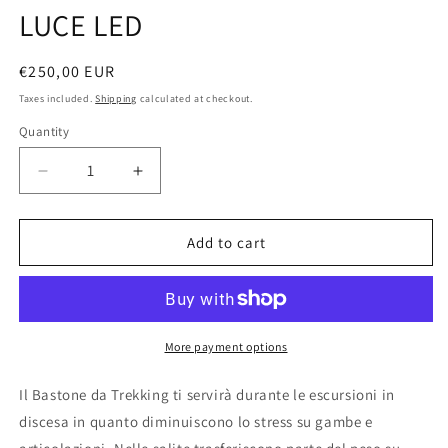
LUCE LED
Regular
€250,00 EUR
price
Taxes included.
Shipping
calculated at checkout.
Quantity
Quantity
Decrease
Increase
quantity
quantity
for
for
COPPIA
COPPIA
Add to cart
BASTONI
BASTONI
TREKKING
TREKKING
TELESCOPICO
TELESCOPICO
REGOLABILE
REGOLABILE
ESCURSIONI
ESCURSIONI
More payment options
PASSEGGIO
PASSEGGIO
CON
CON
Il Bastone da Trekking ti servirà durante le escursioni in
LUCE
LUCE
discesa in quanto diminuiscono lo stress su gambe e
LED
LED