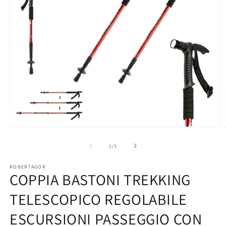
Open
O
media
m
1
2
of
1
/
3
in
in
modal
m
ROBERTAGOR
COPPIA BASTONI TREKKING
TELESCOPICO REGOLABILE
ESCURSIONI PASSEGGIO CON