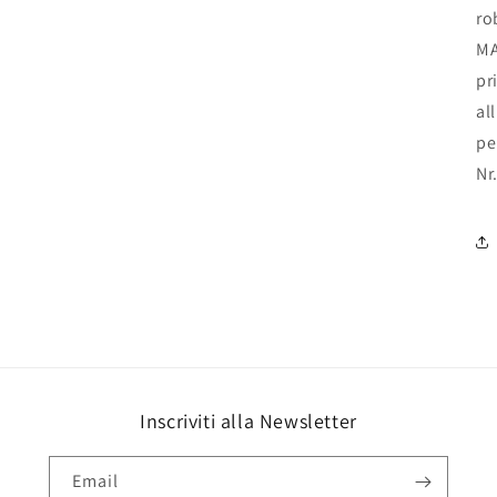
ro
MA
pr
al
pe
Nr
Inscriviti alla Newsletter
Email