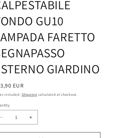
CALPESTABILE
g
i
TONDO GU10
o
LAMPADA FARETTO
n
SEGNAPASSO
ESTERNO GIARDINO
egular
13,90 EUR
ice
es included.
Shipping
calculated at checkout.
ntity
antity
Decrease
Increase
quantity
quantity
for
for