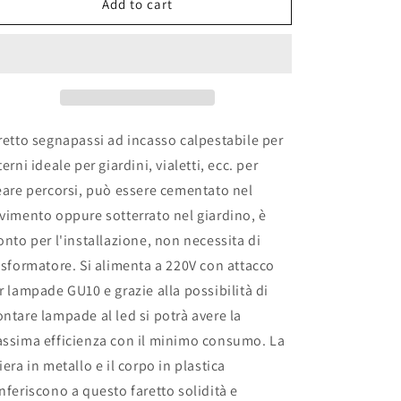
FARETTO
FARETTO
Add to cart
FARO
FARO
CALPESTABILE
CALPESTABILE
TONDO
TONDO
GU10
GU10
LAMPADA
LAMPADA
FARETTO
FARETTO
SEGNAPASSO
SEGNAPASSO
retto segnapassi ad incasso calpestabile per
ESTERNO
ESTERNO
terni ideale per giardini, vialetti, ecc. per
GIARDINO
GIARDINO
eare percorsi, può essere cementato nel
vimento oppure sotterrato nel giardino, è
onto per l'installazione, non necessita di
asformatore. Si alimenta a 220V con attacco
r lampade GU10 e grazie alla possibilità di
ntare lampade al led si potrà avere la
ssima efficienza con il minimo consumo. La
iera in metallo e il corpo in plastica
nferiscono a questo faretto solidità e