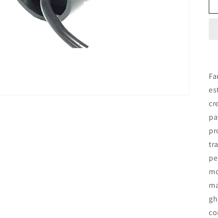
Fa
es
cr
pa
pr
tr
pe
mo
ma
gh
co