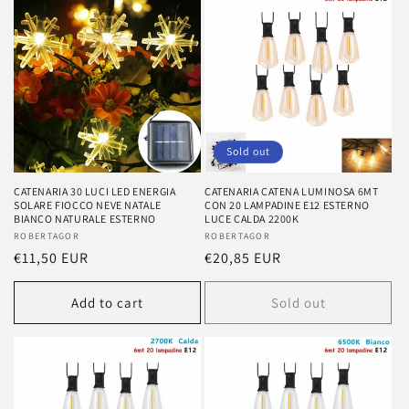
Sold out
CATENARIA 30 LUCI LED ENERGIA
CATENARIA CATENA LUMINOSA 6MT
SOLARE FIOCCO NEVE NATALE
CON 20 LAMPADINE E12 ESTERNO
BIANCO NATURALE ESTERNO
LUCE CALDA 2200K
Vendor:
ROBERTAGOR
Vendor:
ROBERTAGOR
Regular
€11,50 EUR
Regular
€20,85 EUR
price
price
Add to cart
Sold out