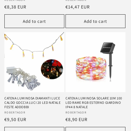
Vendor:
Vendor:
Regular
€8,38 EUR
Regular
€14,47 EUR
price
price
Add to cart
Add to cart
CATENA LUMINOSA DIAMANTI LUCE
CATENA LUMINOSA SOLARE 10M 100
CALDO GOCCIA LUCI 20 LED NATALE
LED RAME RGB ESTERNO GIARDINO
FESTE ADDOBBI
IP44 8 NATALE
Vendor:
ROBERTAGOR
Vendor:
ROBERTAGOR
Regular
€9,50 EUR
Regular
€8,90 EUR
price
price