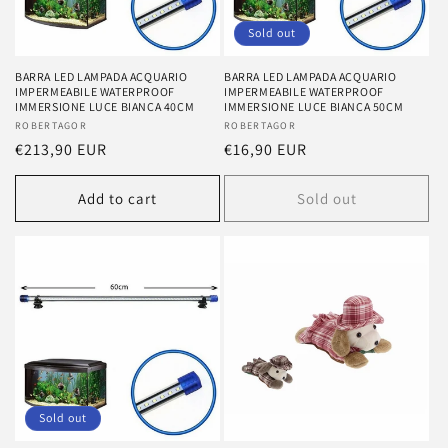
Sold out
BARRA LED LAMPADA ACQUARIO
BARRA LED LAMPADA ACQUARIO
IMPERMEABILE WATERPROOF
IMPERMEABILE WATERPROOF
IMMERSIONE LUCE BIANCA 40CM
IMMERSIONE LUCE BIANCA 50CM
Vendor:
ROBERTAGOR
Vendor:
ROBERTAGOR
Regular
€213,90 EUR
Regular
€16,90 EUR
price
price
Add to cart
Sold out
Sold out