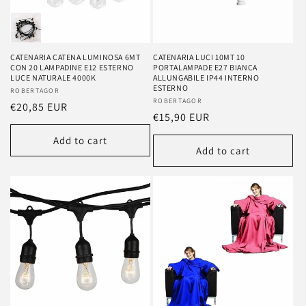
CATENARIA CATENA LUMINOSA 6MT
CATENARIA LUCI 10MT 10
CON 20 LAMPADINE E12 ESTERNO
PORTALAMPADE E27 BIANCA
LUCE NATURALE 4000K
ALLUNGABILE IP44 INTERNO
ESTERNO
Vendor:
ROBERTAGOR
Vendor:
ROBERTAGOR
Regular
€20,85 EUR
Regular
€15,90 EUR
price
price
Add to cart
Add to cart