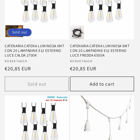
Sold out
CATENARIA CATENA LUMINOSA 6MT
CATENARIA CATENA LUMINOSA 6MT
CON 20 LAMPADINE E12 ESTERNO
CON 20 LAMPADINE E12 ESTERNO
LUCE CALDA 2700K
LUCE FREDDA 6500K
Vendor:
ROBERTAGOR
Vendor:
ROBERTAGOR
Regular
€20,85 EUR
Regular
€20,85 EUR
price
price
Sold out
Add to cart