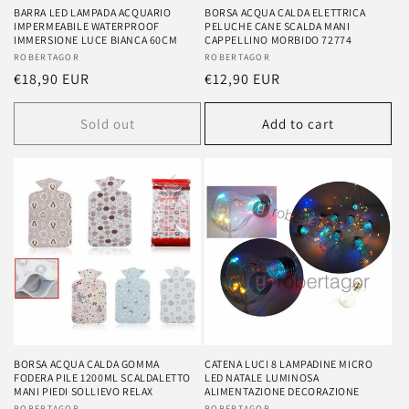
BARRA LED LAMPADA ACQUARIO
BORSA ACQUA CALDA ELETTRICA
IMPERMEABILE WATERPROOF
PELUCHE CANE SCALDA MANI
IMMERSIONE LUCE BIANCA 60CM
CAPPELLINO MORBIDO 72774
Vendor:
ROBERTAGOR
Vendor:
ROBERTAGOR
Regular
€18,90 EUR
Regular
€12,90 EUR
price
price
Sold out
Add to cart
BORSA ACQUA CALDA GOMMA
CATENA LUCI 8 LAMPADINE MICRO
FODERA PILE 1200ML SCALDALETTO
LED NATALE LUMINOSA
MANI PIEDI SOLLIEVO RELAX
ALIMENTAZIONE DECORAZIONE
ROBERTAGOR
ROBERTAGOR