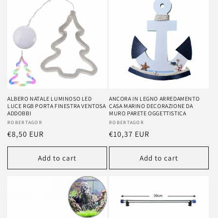
e
c
t
i
o
n
ALBERO NATALE LUMINOSO LED
ANCORA IN LEGNO ARREDAMENTO
LUCE RGB PORTA FINESTRA VENTOSA
CASA MARINO DECORAZIONE DA
:
ADDOBBI
MURO PARETE OGGETTISTICA
Vendor:
ROBERTAGOR
Vendor:
ROBERTAGOR
Regular
€8,50 EUR
Regular
€10,37 EUR
price
price
Add to cart
Add to cart