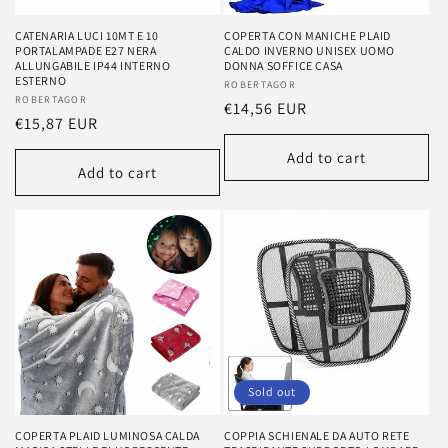
CATENARIA LUCI 10MT E 10
COPERTA CON MANICHE PLAID
PORTALAMPADE E27 NERA
CALDO INVERNO UNISEX UOMO
ALLUNGABILE IP44 INTERNO
DONNA SOFFICE CASA
ESTERNO
Vendor:
ROBERTAGOR
Vendor:
ROBERTAGOR
Regular
€14,56 EUR
Regular
€15,87 EUR
price
price
Add to cart
Add to cart
Sold out
COPERTA PLAID LUMINOSA CALDA
COPPIA SCHIENALE DA AUTO RETE