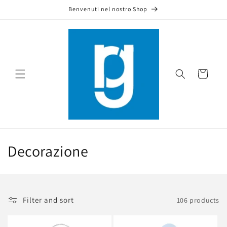
Skip to
Benvenuti nel nostro Shop
content
Cart
C
Decorazione
o
l
Filter and sort
106 products
l