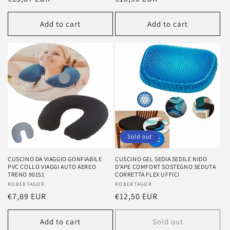
price
price
Add to cart
Add to cart
Sold out
CUSCINO DA VIAGGIO GONFIABILE
CUSCINO GEL SEDIA SEDILE NIDO
PVC COLLO VIAGGI AUTO AEREO
D'APE COMFORT SOSTEGNO SEDUTA
TRENO 90151
CORRETTA FLEX UFFICI
Vendor:
ROBERTAGOR
Vendor:
ROBERTAGOR
Regular
€7,89 EUR
Regular
€12,50 EUR
price
price
Add to cart
Sold out