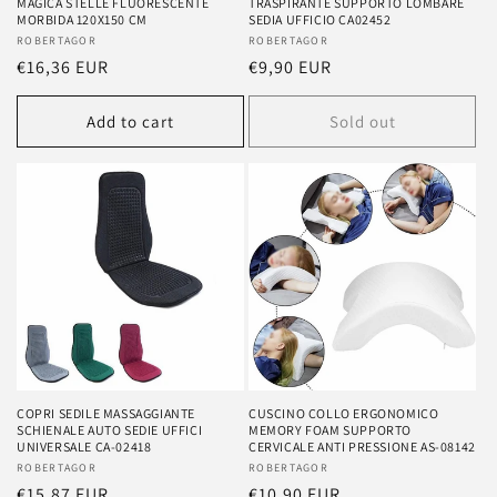
MAGICA STELLE FLUORESCENTE
TRASPIRANTE SUPPORTO LOMBARE
MORBIDA 120X150 CM
SEDIA UFFICIO CA02452
Vendor:
ROBERTAGOR
Vendor:
ROBERTAGOR
Regular
€16,36 EUR
Regular
€9,90 EUR
price
price
Add to cart
Sold out
COPRI SEDILE MASSAGGIANTE
CUSCINO COLLO ERGONOMICO
SCHIENALE AUTO SEDIE UFFICI
MEMORY FOAM SUPPORTO
UNIVERSALE CA-02418
CERVICALE ANTI PRESSIONE AS-08142
Vendor:
ROBERTAGOR
Vendor:
ROBERTAGOR
Regular
€15,87 EUR
Regular
€10,90 EUR