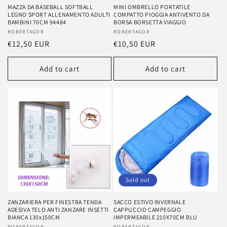
MAZZA DA BASEBALL SOFTBALL
MINI OMBRELLO PORTATILE
LEGNO SPORT ALLENAMENTO ADULTI
COMPATTO PIOGGIA ANTIVENTO DA
BAMBINI 70CM 94484
BORSA BORSETTA VIAGGIO
Vendor:
ROBERTAGOR
Vendor:
ROBERTAGOR
Regular
€12,50 EUR
Regular
€10,50 EUR
price
price
Add to cart
Add to cart
Sold out
ZANZARIERA PER FINESTRA TENDA
SACCO ESTIVO INVERNALE
ADESIVA TELO ANTI ZANZARE INSETTI
CAPPUCCIO CAMPEGGIO
BIANCA 130x150CM
IMPERMEABILE 210X70CM BLU
ROBERTAGOR
ROBERTAGOR