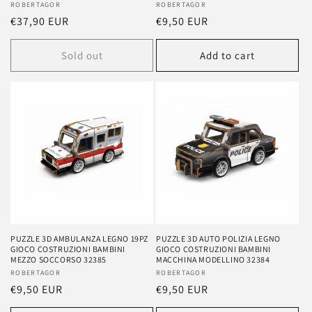
Vendor:
ROBERTAGOR
Vendor:
ROBERTAGOR
Regular
€37,90 EUR
Regular
€9,50 EUR
price
price
Sold out
Add to cart
PUZZLE 3D AMBULANZA LEGNO 19PZ
PUZZLE 3D AUTO POLIZIA LEGNO
GIOCO COSTRUZIONI BAMBINI
GIOCO COSTRUZIONI BAMBINI
MEZZO SOCCORSO 32385
MACCHINA MODELLINO 32384
Vendor:
ROBERTAGOR
Vendor:
ROBERTAGOR
Regular
€9,50 EUR
Regular
€9,50 EUR
price
price