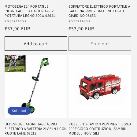
MOTOSEGA 12" PORTATILE
SOFFIATORE ELETTRICO PORTATILE A
RICARICABILE A BATTERIA 88V
BATTERIA 88VF 2 BATTERIE FOGLIE
POTATURA LEGNO 800W 08621
GIARDINO 08633
Vendor:
ROBERTAGOR
Vendor:
ROBERTAGOR
Regular
€57,90 EUR
Regular
€53,90 EUR
price
price
Add to cart
Sold out
Sold out
DECESPUGLIATORE TAGLIAERBA
PUZZLE 3D CAMION POMPIERI LEGNO
ELETTRICO A BATTERIA 21V 3 IN 1 CON
29PZ GIOCO COSTRUZIONI BAMBINI
RUOTE LAME 08212
MODELLINO VIGILI