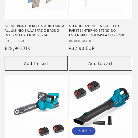
STENDIBIANCHERIA DA MURO 80CM
STENDIBIANCHERIA SOFFITTO
ALLUMINIO SALVASPAZIO BAGNO
PARETE INTERNO STENDINO
INTERNO ESTERNO 73214
ESTENSIBILE SALVASPAZIO 73208
Vendor:
ROBERTAGOR
Vendor:
ROBERTAGOR
Regular
€28,90 EUR
Regular
€32,90 EUR
price
price
Add to cart
Add to cart
Sold out