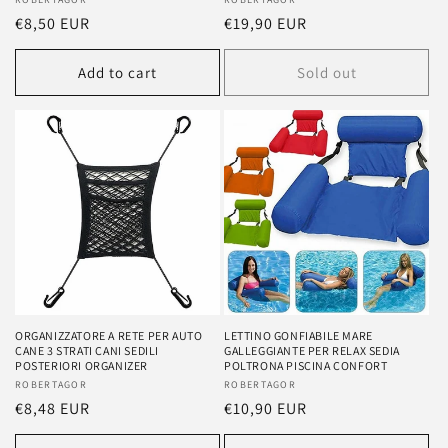
Vendor:
Vendor:
Regular
€8,50 EUR
Regular
€19,90 EUR
price
price
Add to cart
Sold out
ORGANIZZATORE A RETE PER AUTO
LETTINO GONFIABILE MARE
CANE 3 STRATI CANI SEDILI
GALLEGGIANTE PER RELAX SEDIA
POSTERIORI ORGANIZER
POLTRONA PISCINA CONFORT
Vendor:
ROBERTAGOR
Vendor:
ROBERTAGOR
Regular
€8,48 EUR
Regular
€10,90 EUR
price
price