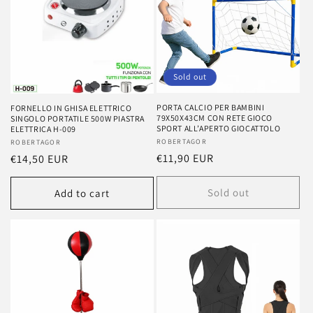
Sold out
PORTA CALCIO PER BAMBINI
FORNELLO IN GHISA ELETTRICO
79X50X43CM CON RETE GIOCO
SINGOLO PORTATILE 500W PIASTRA
SPORT ALL’APERTO GIOCATTOLO
ELETTRICA H-009
Vendor:
ROBERTAGOR
Vendor:
ROBERTAGOR
Regular
€11,90 EUR
Regular
€14,50 EUR
price
price
Sold out
Add to cart