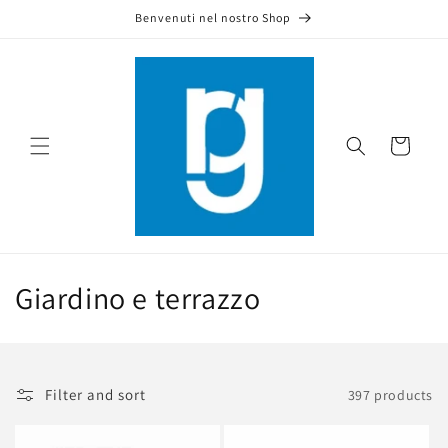
Skip to
Benvenuti nel nostro Shop
content
Cart
C
Giardino e terrazzo
o
l
Filter and sort
397 products
l