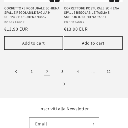
CORRETTORE POSTURALE SCHIENA
CORRETTORE POSTURALE SCHIENA
SPALLE REGOLABILE TAGLIA M
SPALLE REGOLABILE TAGLIA S
SUPPORTO SCHIENA 94852
SUPPORTO SCHIENA 94851
Vendor:
ROBERTAGOR
Vendor:
ROBERTAGOR
Regular
€13,90 EUR
Regular
€13,90 EUR
price
price
Add to cart
Add to cart
1
2
3
4
…
12
Inscriviti alla Newsletter
Email