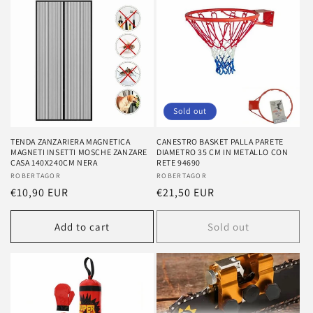
e
c
t
i
o
Sold out
n
TENDA ZANZARIERA MAGNETICA
CANESTRO BASKET PALLA PARETE
MAGNETI INSETTI MOSCHE ZANZARE
DIAMETRO 35 CM IN METALLO CON
:
CASA 140X240CM NERA
RETE 94690
Vendor:
ROBERTAGOR
Vendor:
ROBERTAGOR
Regular
€10,90 EUR
Regular
€21,50 EUR
price
price
Add to cart
Sold out