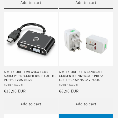
Add to cart
Add to cart
ADATTATORE HDMI A VGA + CON
ADATTATORE INTERNAZIONALE
AUDIO PER DECODER 1080P FULL HD
CORRENTE UNIVERSALE PRESA
PER PC TV AS-08129
ELETTRICA SPINA DA VIAGGIO
Vendor:
ROBERTAGOR
Vendor:
ROBERTAGOR
Regular
€13,90 EUR
Regular
€8,90 EUR
price
price
Add to cart
Add to cart