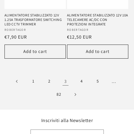
ALIMENTATORE STABILIZZATO 12V
ALIMENTATORE STABILIZZATO 12V 10A
1.25A TRASFORMATORE SWITCHING
TELECAMERE AC/DC CON
LED CCTV TRIMMER
PROTEZIONI INTEGRATE
Vendor:
ROBERTAGOR
Vendor:
ROBERTAGOR
Regular
€7,90 EUR
Regular
€12,50 EUR
price
price
Add to cart
Add to cart
1
2
3
4
5
…
82
Inscriviti alla Newsletter