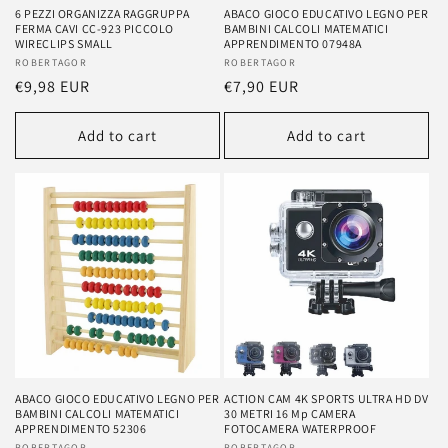
6 PEZZI ORGANIZZA RAGGRUPPA
ABACO GIOCO EDUCATIVO LEGNO PER
FERMA CAVI CC-923 PICCOLO
BAMBINI CALCOLI MATEMATICI
WIRECLIPS SMALL
APPRENDIMENTO 07948A
Vendor:
ROBERTAGOR
Vendor:
ROBERTAGOR
Regular
€9,98 EUR
Regular
€7,90 EUR
price
price
Add to cart
Add to cart
ABACO GIOCO EDUCATIVO LEGNO PER
ACTION CAM 4K SPORTS ULTRA HD DV
BAMBINI CALCOLI MATEMATICI
30 METRI 16 Mp CAMERA
APPRENDIMENTO 52306
FOTOCAMERA WATERPROOF
ROBERTAGOR
ROBERTAGOR