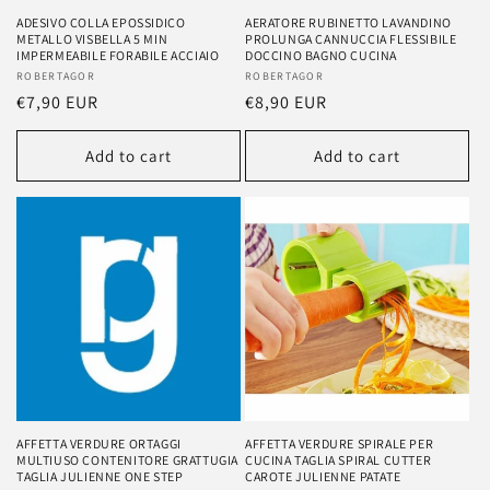
ADESIVO COLLA EPOSSIDICO
AERATORE RUBINETTO LAVANDINO
METALLO VISBELLA 5 MIN
PROLUNGA CANNUCCIA FLESSIBILE
IMPERMEABILE FORABILE ACCIAIO
DOCCINO BAGNO CUCINA
Vendor:
ROBERTAGOR
Vendor:
ROBERTAGOR
Regular
€7,90 EUR
Regular
€8,90 EUR
price
price
Add to cart
Add to cart
AFFETTA VERDURE ORTAGGI
AFFETTA VERDURE SPIRALE PER
MULTIUSO CONTENITORE GRATTUGIA
CUCINA TAGLIA SPIRAL CUTTER
TAGLIA JULIENNE ONE STEP
CAROTE JULIENNE PATATE