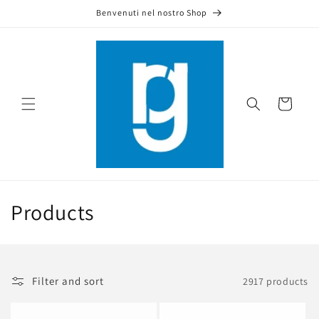
Skip to
Benvenuti nel nostro Shop
content
Cart
C
Products
o
l
Filter and sort
2917 products
l