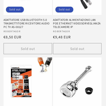
Sold out
Sold out
ADATTATORE USB BLUETOOTH 5.0
ADATTATORI ALIMENTAZIONE LAN
TRASMETTITORE RICEVITORE AUDIO
POE ETHERNET VIDEOSORVEGLIANZA
PC TV AS-08127
TELECAMERE IP
Vendor:
ROBERTAGOR
Vendor:
ROBERTAGOR
Regular
€8,50 EUR
Regular
€9,48 EUR
price
price
Sold out
Sold out