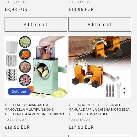
Vendor:
ROBERTAGOR
Vendor:
ROBERTAGOR
Regular
€8,98 EUR
Regular
€14,96 EUR
price
price
Add to cart
Add to cart
Sold out
AFFETTATRICE MANUALE A
AFFILACATENE PROFESSIONALE
MANOVELLA MULTIFUNZIONE
MANUALE AFFILA CATENA MOTOSEGA
AFFETTA TAGLIA VERDURE LD-00763
AFFILATRICE PORTATILE
Vendor:
ROBERTAGOR
Vendor:
ROBERTAGOR
Regular
€19,90 EUR
Regular
€17,90 EUR
price
price