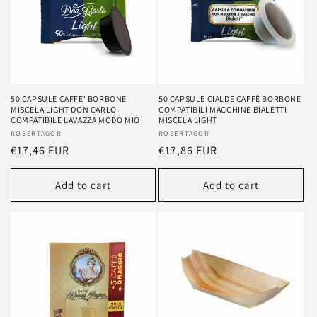
50 CAPSULE CAFFE' BORBONE
50 CAPSULE CIALDE CAFFÈ BORBONE
MISCELA LIGHT DON CARLO
COMPATIBILI MACCHINE BIALETTI
COMPATIBILE LAVAZZA MODO MIO
MISCELA LIGHT
Vendor:
ROBERTAGOR
Vendor:
ROBERTAGOR
Regular
€17,46 EUR
Regular
€17,86 EUR
price
price
Add to cart
Add to cart