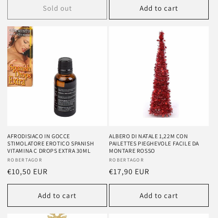
Sold out
Add to cart
AFRODISIACO IN GOCCE
ALBERO DI NATALE 1,22M CON
STIMOLATORE EROTICO SPANISH
PAILETTES PIEGHEVOLE FACILE DA
VITAMINA C DROPS EXTRA 30ML
MONTARE ROSSO
Vendor:
ROBERTAGOR
Vendor:
ROBERTAGOR
Regular
€10,50 EUR
Regular
€17,90 EUR
price
price
Add to cart
Add to cart