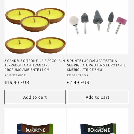
e
c
t
i
o
n
5 CANDELE CITRONELLA FIACCOLA IN
5 PUNTE LUCIDATURA TESTINA
TERRACOTTA ANTI ZANZARE
SMERIGLIATURA UTENSILE ROTANTE
:
PROFUMO AMBIENTE 17 CM
SMERIGLIATRICE 6MM
Vendor:
ROBERTAGOR
Vendor:
ROBERTAGOR
Regular
€16,90 EUR
Regular
€7,49 EUR
price
price
Add to cart
Add to cart