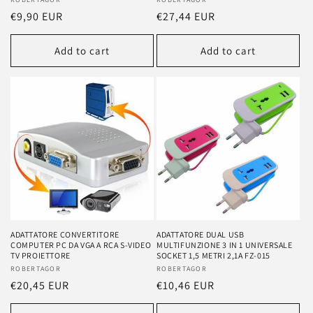
Vendor:
Vendor:
Regular
€9,90 EUR
Regular
€27,44 EUR
price
price
Add to cart
Add to cart
ADATTATORE CONVERTITORE
ADATTATORE DUAL USB
COMPUTER PC DA VGA A RCA S-VIDEO
MULTIFUNZIONE 3 IN 1 UNIVERSALE
TV PROIETTORE
SOCKET 1,5 METRI 2,1A FZ-015
Vendor:
ROBERTAGOR
Vendor:
ROBERTAGOR
Regular
€20,45 EUR
Regular
€10,46 EUR
price
price