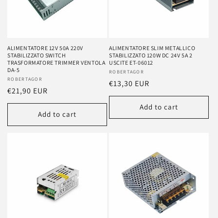
ALIMENTATORE 12V 50A 220V
ALIMENTATORE SLIM METALLICO
STABILIZZATO SWITCH
STABILIZZATO 120W DC 24V 5A 2
TRASFORMATORE TRIMMER VENTOLA
USCITE ET-06012
DA-5
Vendor:
ROBERTAGOR
Vendor:
ROBERTAGOR
Regular
€13,30 EUR
Regular
€21,90 EUR
price
price
Add to cart
Add to cart